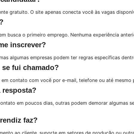
te gratuito. O site apenas conecta você às vagas disponív
r?
m busca o primeiro emprego. Nenhuma experiência anterio
me inscrever?
 mas algumas empresas podem ter regras específicas dentro
r se fui chamado?
á em contato com você por e-mail, telefone ou até mesmo
a resposta?
contato em poucos dias, outras podem demorar algumas se
rendiz faz?
ndimento ao cliente, suporte em setores de produção ou ou