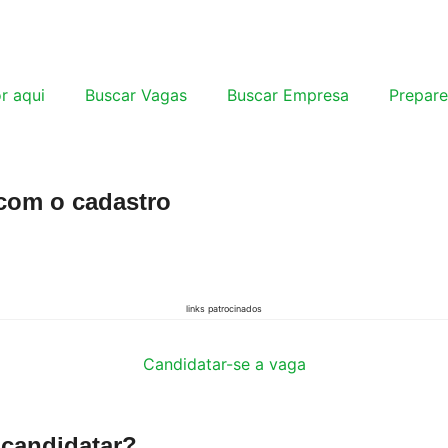
r aqui
Buscar Vagas
Buscar Empresa
Prepare
com o cadastro​
links patrocinados
Candidatar-se a vaga
 candidatar?