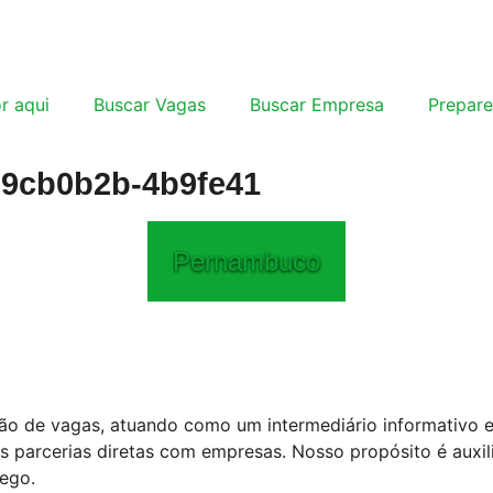
r aqui
Buscar Vagas
Buscar Empresa
Prepare
-9cb0b2b-4b9fe41
Pernambuco
ão de vagas, atuando como um intermediário informativo 
arcerias diretas com empresas. Nosso propósito é auxiliar
ego.