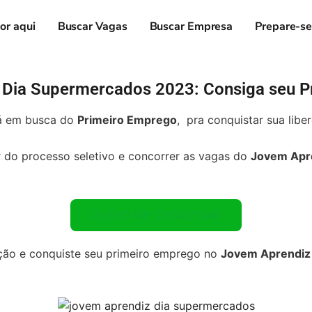
or aqui
Buscar Vagas
Buscar Empresa
Prepare-s
 Dia Supermercados 2023: Consiga seu P
tá em busca do
Primeiro Emprego
, pra conquistar sua libe
ar do processo seletivo e concorrer as vagas do
Jovem Apre
QUERO ME CADASTRAR
ição e conquiste seu primeiro emprego no
Jovem Aprendiz