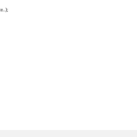
..);​