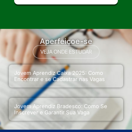
Aperfeiçoe-se
VEJA ONDE ESTUDAR
Jovem Aprendiz Caixa 2025: Como
Encontrar e se Cadastrar nas Vagas
Jovem Aprendiz Bradesco: Como Se
Inscrever e Garantir Sua Vaga