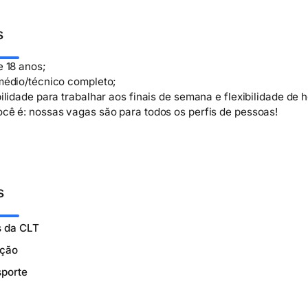
s
e 18 anos;
médio/técnico completo;
ilidade para trabalhar aos finais de semana e flexibilidade de h
cê é: nossas vagas são para todos os perfis de pessoas!
s
s da CLT
ição
sporte