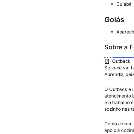
Cuiabá
Goiás
Apareci
Sobre a 
Outback
Se você vai f
Aprendiz, deix
O Outback é u
atendimento b
e o trabalho 
sozinho nas t
Como Jovem Ap
apoio à cozin