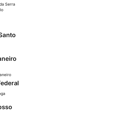
da Serra
lo
 Santo
aneiro
aneiro
Federal
nga
osso