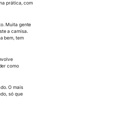
na prática, com
o. Muita gente
ste a camisa.
ca bem, tem
nvolve
nder como
ado. O mais
udo, só que