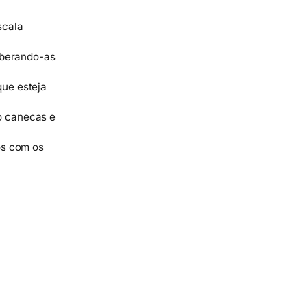
scala
liberando-as
que esteja
o canecas e
os com os