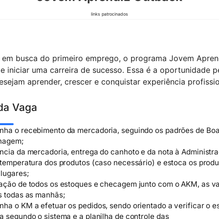
links patrocinados
á em busca do primeiro emprego, o programa Jovem Apren
e iniciar uma carreira de sucesso. Essa é a oportunidade p
esejam aprender, crescer e conquistar experiência profissio
da Vaga
ha o recebimento da mercadoria, seguindo os padrões de Boa
nagem;
ncia da mercadoria, entrega do canhoto e da nota à Administr
 temperatura dos produtos (caso necessário) e estoca os prod
 lugares;
ação de todos os estoques e checagem junto com o AKM, as va
s todas as manhãs;
ha o KM a efetuar os pedidos, sendo orientado a verificar o e
 segundo o sistema e a planilha de controle das