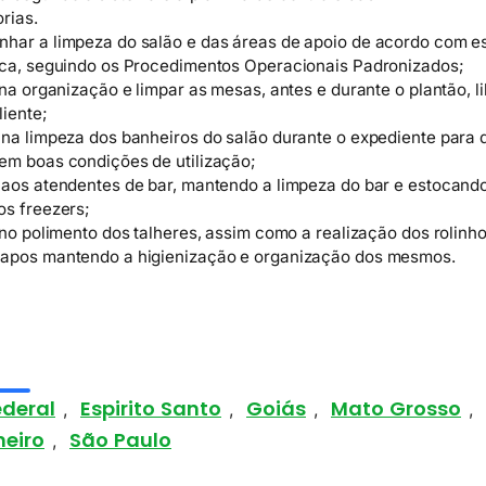
rias.
har a limpeza do salão e das áreas de apoio de acordo com e
ica, seguindo os Procedimentos Operacionais Padronizados;
 na organização e limpar as mesas, antes e durante o plantão, 
liente;
na limpeza dos banheiros do salão durante o expediente para 
em boas condições de utilização;
 aos atendentes de bar, mantendo a limpeza do bar e estocand
os freezers;
 no polimento dos talheres, assim como a realização dos rolinh
apos mantendo a higienização e organização dos mesmos.
ederal
Espirito Santo
Goiás
Mato Grosso
,
,
,
,
neiro
São Paulo
,