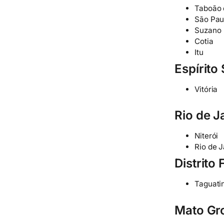
Taboão 
São Pau
Suzano
Cotia
Itu
Espírito
Vitória
Rio de J
Niterói
Rio de J
Distrito 
Taguati
Mato Gr