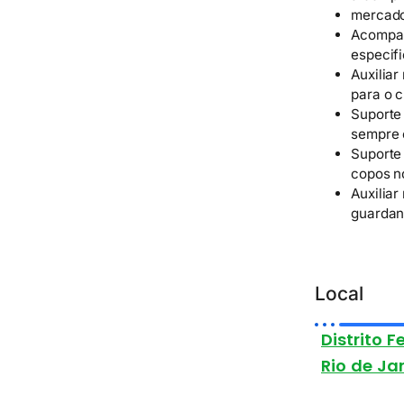
mercado
Acompan
especif
Auxiliar
para o c
Suporte 
sempre 
Suporte
copos n
Auxiliar
guardan
Local
Distrito F
Rio de Ja