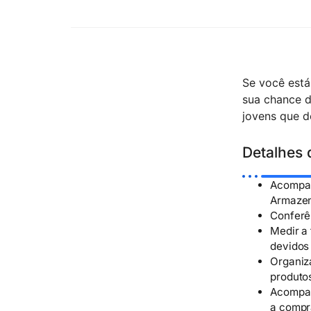
Se você est
sua chance d
jovens que d
Detalhes 
Acompan
Armaze
Conferê
Medir a
devidos
Organiz
produto
Acompan
a compra