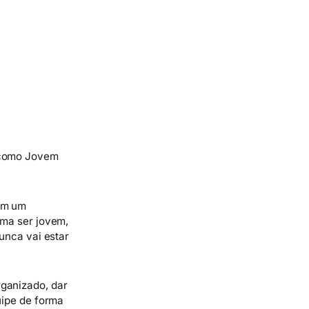
r como Jovem
com um
uma ser jovem,
unca vai estar
ganizado, dar
uipe de forma