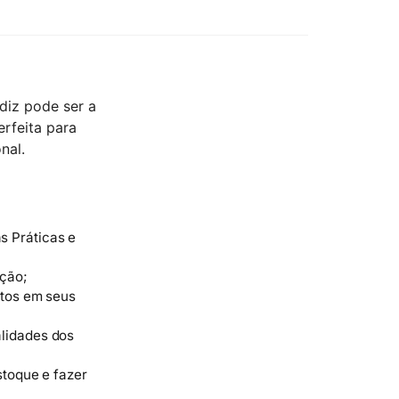
diz pode ser a
erfeita para
nal.
s Práticas e
ação;
utos em seus
lidades dos
stoque e fazer