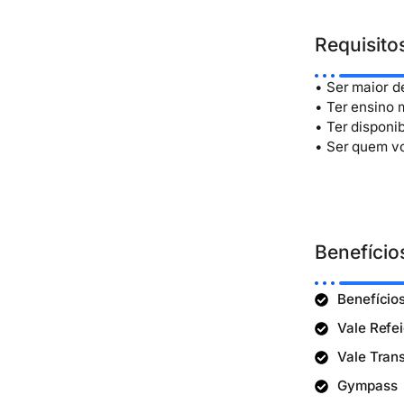
Requisito
• Ser maior d
• Ter ensino 
• Ter disponib
• Ser quem vo
Benefício
Benefício
Vale Refe
Vale Tran
Gympass