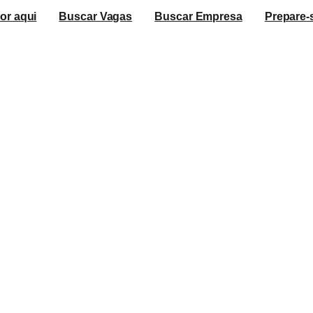
or aqui
Buscar Vagas
Buscar Empresa
Prepare-