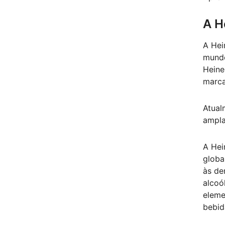
A H
A Hei
mundo
Heine
marca
Atual
ampla
A Hei
globa
às de
alcoó
eleme
bebid