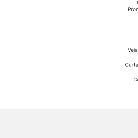
Pron
Veja
Curta
C