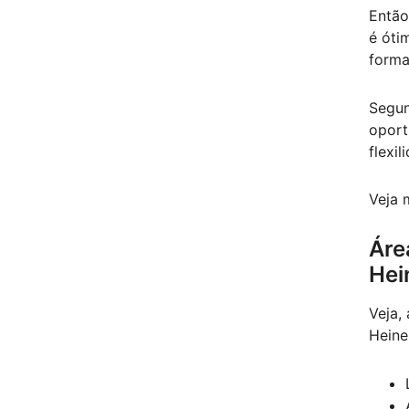
Então
é óti
forma
Segun
oport
flexi
Veja 
Áre
Hei
Veja,
Heine