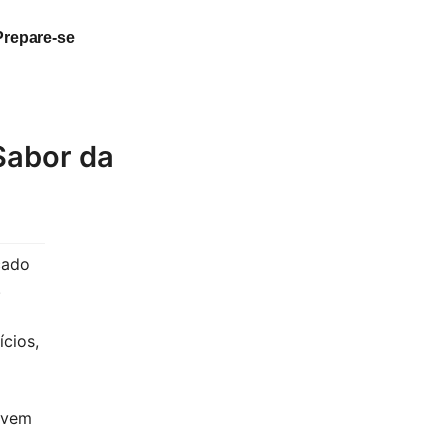
Prepare-se
Sabor da
cado
.
cios,
ovem