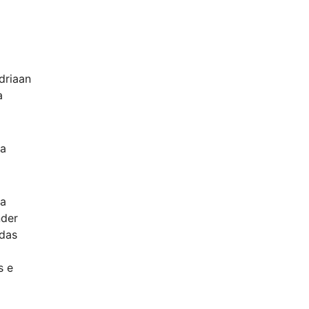
driaan
a
ma
ça
nder
das
s e