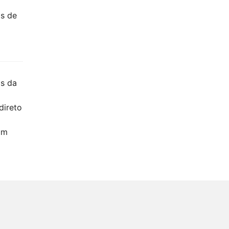
as de
as da
direto
um