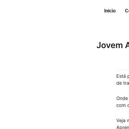
Inicio
C
Jovem A
Está 
de tr
Onde 
com o
Veja 
Apren