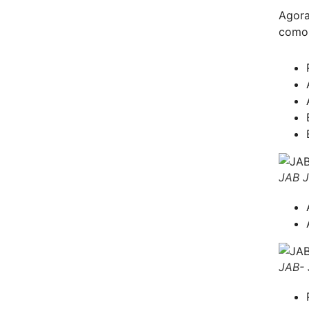
Agora
como 
JAB J
JAB- 