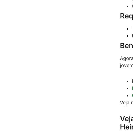
Req
Ben
Agora
jovem
Veja 
Vej
Hei