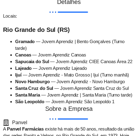
Detalhes
Locais:
Rio Grande do Sul (RS)
Gramado
— Jovem Aprendiz | Bento Gonçalves (Turno
tarde)
Canoas
— Jovem Aprendiz Canoas
Sapucaia do Sul
— Jovem Aprendiz CIEE Canoas Área 22
Lajeado
— Jovem Aprendiz Lajeado
Ijuí
— Jovem Aprendiz - Mato Grosso | Ijuí (Turno manhã)
Novo Hamburgo
— Jovem Aprendiz - Novo Hamburgo
Santa Cruz do Sul
— Jovem Aprendiz Santa Cruz do Sul
Santa Maria
— Jovem Aprendiz | Santa Maria (Turno tarde)
São Leopoldo
— Jovem Aprendiz São Leopoldo 1
Sobre a Empresa
Panvel
A
Panvel Farmácias
existe há mais de 50 anos, resultado da união
das redes Panitz e Velgos, no Rio Grande do Sul, em 1973. Hoje