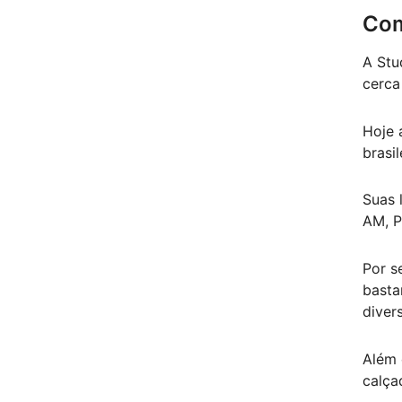
Com
A Stu
cerca
Hoje 
brasi
Suas 
AM, P
Por s
basta
diver
Além 
calça