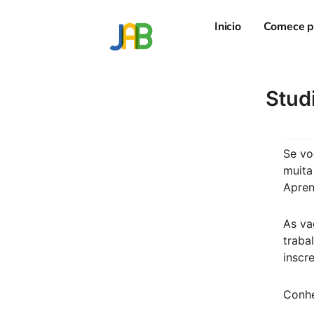
Inicio
Comece p
Stud
Se vo
muita
Apren
As va
traba
inscr
Conhe