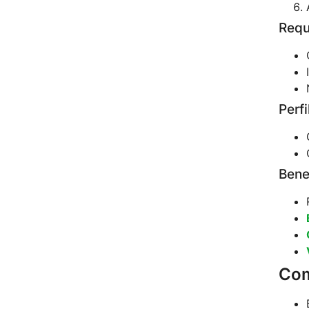
Requ
Perf
Bene
Com