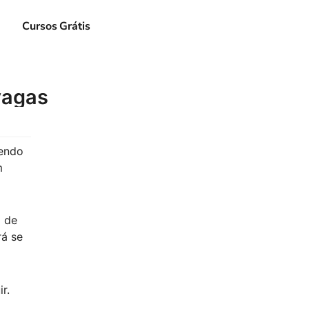
e
Cursos Grátis
vagas
tendo
m
 de
rá se
r.