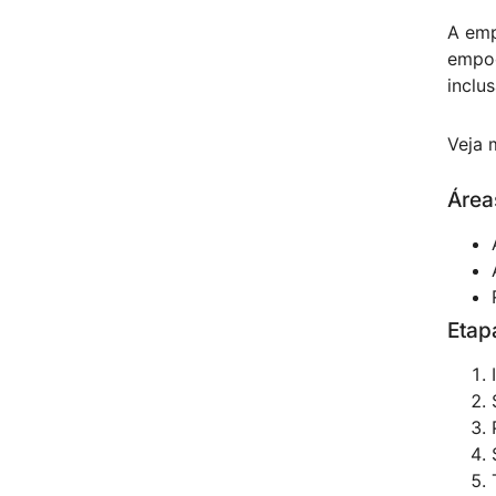
A emp
empod
inclus
Veja 
Área
Etap