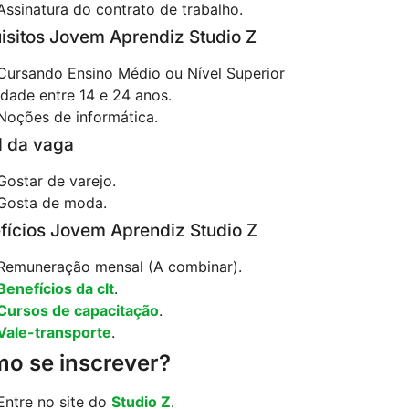
Assinatura do contrato de trabalho.
isitos Jovem Aprendiz Studio Z
Cursando Ensino Médio ou Nível Superior
Idade entre 14 e 24 anos.
Noções de informática.
il da vaga
Gostar de varejo.
Gosta de moda.
fícios Jovem Aprendiz Studio Z
Remuneração mensal (A combinar).
Benefícios da clt
.
Cursos de capacitação
.
Vale-transporte
.
o se inscrever?
Entre no site do
Studio Z
.