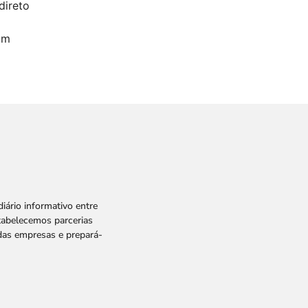
direto
um
ário informativo entre
tabelecemos parcerias
 das empresas e prepará-