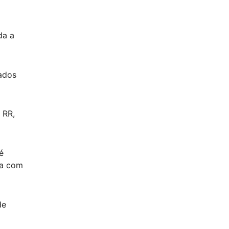
da a
ados
 RR,
é
ia com
de