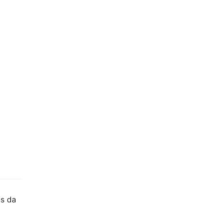
a
as da