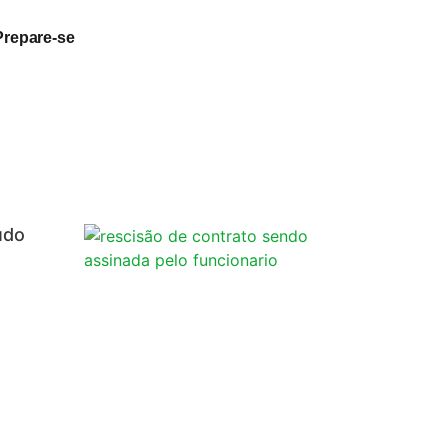
Prepare-se
udo